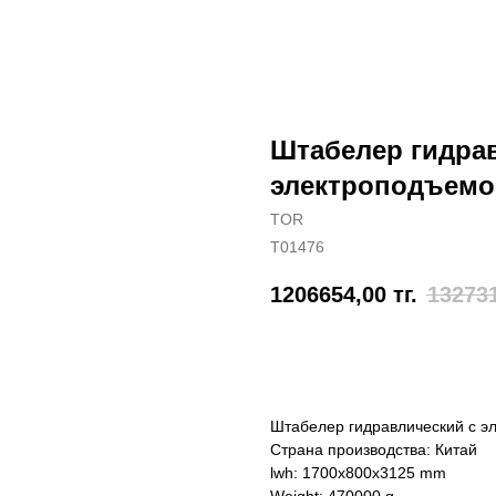
Штабелер гидра
электроподъемом
TOR
T01476
1206654,00
тг.
13273
Отправить заявку
Штабелер гидравлический с э
Страна производства: Китай
lwh: 1700x800x3125 mm