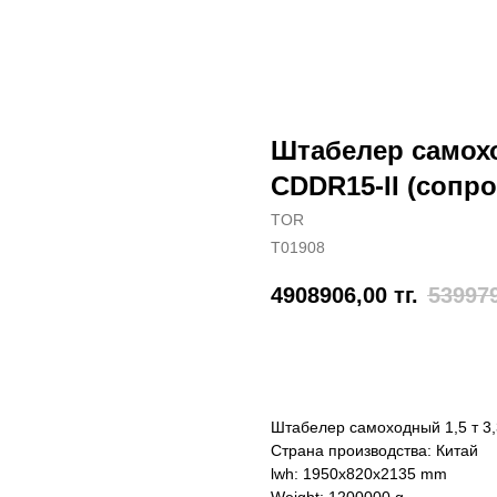
Штабелер самоход
CDDR15-II (соп
TOR
T01908
4908906,00
тг.
53997
Отправить заявку
Штабелер самоходный 1,5 т 3,
Страна производства: Китай
lwh: 1950x820x2135 mm