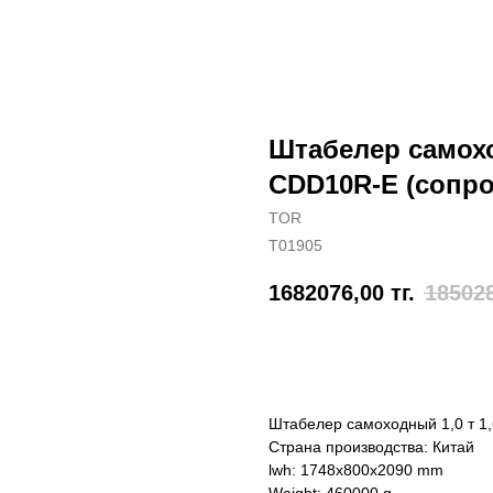
Штабелер самоход
CDD10R-E (сопр
TOR
T01905
1682076,00
тг.
18502
Отправить заявку
Штабелер самоходный 1,0 т 1
Страна производства: Китай
lwh: 1748x800x2090 mm