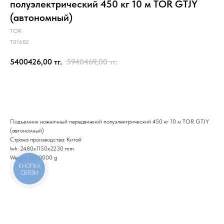
полуэлектрический 450 кг 10 м TOR GTJY
(автономный)
TOR
T01602
5400426,00
тг.
5940469,00
тг.
Отправить заявку
Подъемник ножничный передвижной полуэлектрический 450 кг 10 м TOR GTJY
(автономный)
Страна производства: Китай
lwh: 2480x1150x2230 mm
Weight: 1850000 g
КНОПКА
СВЯЗИ