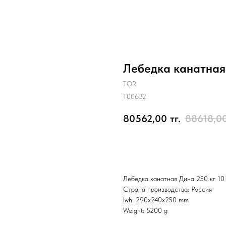
Лебедка канатная 
TOR
T00632
80562,00
тг.
88618,0
Отправить заявку
Лебедка канатная Дина 250 кг 10
Страна производства: Россия
lwh: 290x240x250 mm
Weight: 5200 g