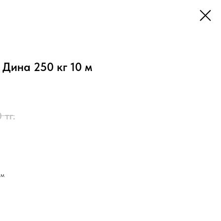
Дина 250 кг 10 м
0
тг.
 м