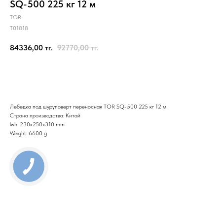
SQ-500 225 кг 12 м
TOR
T01818
84336,00
тг.
92770,00
тг.
Отправить заявку
Лебедка под шуруповерт переносная TOR SQ-500 225 кг 12 м
Страна производства: Китай
lwh: 230x250x310 mm
Weight: 6600 g