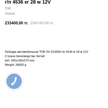
г/п 4536 кг 28 м 12V
TOR
T00628
233400,00
тг.
256740,00
тг.
Отправить заявку
Лебедка автомобильная TOR ЛА S10000 г/п 4536 кг 28 м 12V
Страна производства: Китай
lwh: 345x190x570 mm
Weight: 39000 g