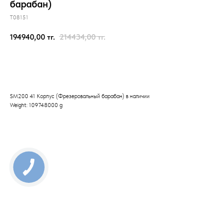
барабан)
T08151
194940,00
тг.
214434,00
тг.
Отправить заявку
SM200 41 Корпус (Фрезеровальный барабан) в наличии
Weight: 109748000 g