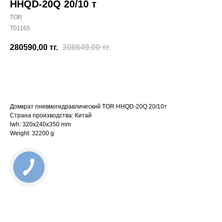
HHQD-20Q 20/10 т
TOR
T01165
280590,00
тг.
308649,00
тг.
Отправить заявку
Домкрат пневмогидравлический TOR HHQD-20Q 20/10т
Страна производства: Китай
lwh: 320x240x350 mm
Weight: 32200 g