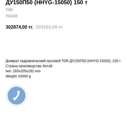
ДУ150П50 (HHYG-15050) 150 т
TOR
T01045
302874,00
тг.
333161,00
тг.
Отправить заявку
Домкрат гидравлический грузовой TOR ДУ150П50 (HHYG-15050), 150 т
Страна производства: Китай
lwh: 165x205x182 mm
Weight: 43000 g