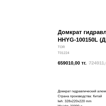
Домкрат гидрав
HHYG-100150L (Д
TOR
T01224
659010,00
тг.
724911,
Отправить заявку
Домкрат гидравлический алю
Страна производства: Китай
lwh: 328x220x220 mm