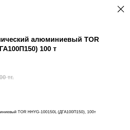
лический алюминиевый TOR
ГА100П150) 100 т
00
тг.
миниевый TOR HHYG-100150L (ДГА100П150), 100т