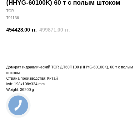
(HHYG-60100K) 60 т с полым штоком
TOR
T01136
454428,00
тг.
499871,00
тг.
Отправить заявку
Домкрат гидравлический TOR ДП60П100 (HHYG-60100K), 60 т с полым
штоком
Страна производства: Китай
lwh: 198x198x324 mm
Weight: 36200 g