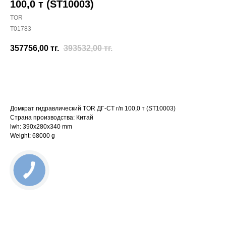
100,0 т (ST10003)
TOR
T01783
357756,00
тг.
393532,00
тг.
Отправить заявку
Домкрат гидравлический TOR ДГ-CT г/п 100,0 т (ST10003)
Страна производства: Китай
lwh: 390x280x340 mm
Weight: 68000 g