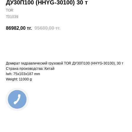
ДУ30П100 (HHYG-30100) 30 т
TOR
T01039
86982,00
тг.
95680,00
тг.
Отправить заявку
Домкрат гидравлический грузовой TOR ДУ30П100 (HHYG-30100), 30 т
Страна производства: Китай
lwh: 75x103x187 mm
Weight: 11000 g