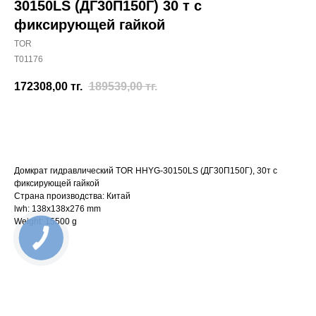
30150LS (ДГ30П150Г) 30 т с
фиксирующей гайкой
TOR
T01176
172308,00
тг.
189539,00
тг.
Отправить заявку
Домкрат гидравлический TOR HHYG-30150LS (ДГ30П150Г), 30т с
фиксирующей гайкой
Страна производства: Китай
lwh: 138x138x276 mm
Weight: 15500 g
КНОПКА
СВЯЗИ