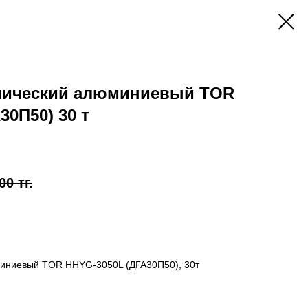
лический алюминиевый TOR
30П50) 30 т
00
тг.
миниевый TOR HHYG-3050L (ДГА30П50), 30т