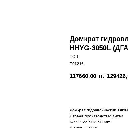
Домкрат гидрав
HHYG-3050L (ДГА
TOR
T01216
117660,00
тг.
129426,
Отправить заявку
Домкрат гидравлический алю
Страна производства: Китай
lwh: 192x150x150 mm