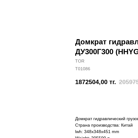
Домкрат гидрав
ДУ300Г300 (HHYG
TOR
T01086
1872504,00
тг.
20597
Отправить заявку
Домкрат гидравлический груз
Страна производства: Китай
lwh: 348x348x451 mm