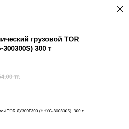
лический грузовой TOR
-300300S) 300 т
54,00
тг.
овой TOR ДУ300Г300 (HHYG-300300S), 300 т