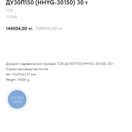
ДУ30П150 (HHYG-30150) 30 т
TOR
T01040
144504,00
тг.
158954,00
тг.
Отправить заявку
Домкрат гидравлический грузовой TOR ДУ30П150 (HHYG-30150), 30 т
Страна производства: Китай
lwh: 75x103x237 mm
Weight: 14500 g
КНОПКА
СВЯЗИ